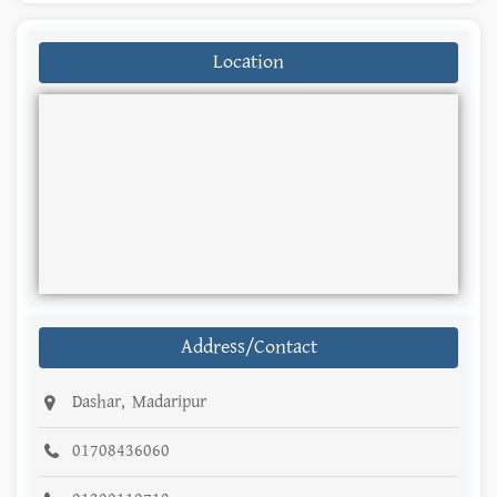
Location
Address/Contact
Dashar, Madaripur
01708436060