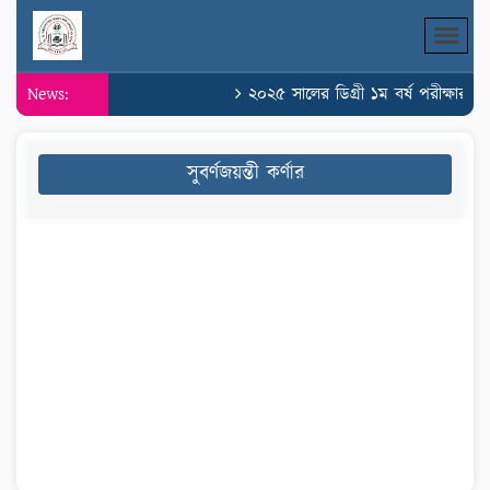
News:
২০২৫ সালের ডিগ্রী ১ম বর্ষ পরীক্ষার ফর
সুবর্ণজয়ন্তী কর্ণার