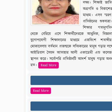
লক্ষ্য। শিক্ষাই জাত
অগ্রগতি ও বিকাশের
মাধ্যম। এসব স্মর
প্রতিষ্ঠানের শুভযাত্র
শিক্ষার গতানুগত
থেকে বেরিয়ে এসে শিক্ষার্থীদেরকে আধুনিক, বিজ্ঞা
যুগোপযোগী শিক্ষাদানের মাধ্যমে একবিংশ শতাব্দীর চ
মোকাবেলায় বর্তমান প্রজন্মকে সত্যিকারের মানুষ গড়ার লক্ষ্
আইডিয়াল সৈয়দ আতাহার আলী একাডেমী এন্ড কলেজপ্রত
স্থাপন করে। সর্বোপরি প্রতিষ্ঠানটি আদর্শ মানুষ গড়ার অনন
রত।
Read More
Read More