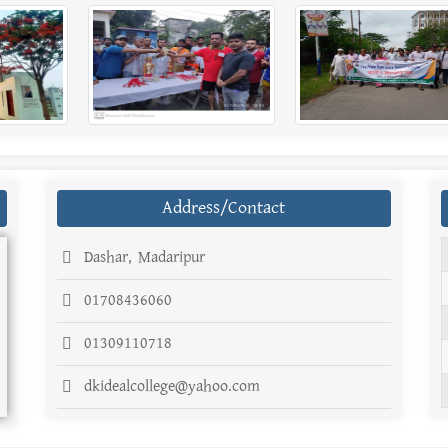
Address/Contact
Dashar, Madaripur
01708436060
01309110718
dkidealcollege@yahoo.com