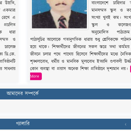
ির উন্নতি,
বাংলাদেশে চাহিদার ত
 একমাত্র
মানসম্মত স্কুল ও ক
ণ রেখে এ
সংখ্যা খুবই কম। সংখ্যা
া। প্রচলিত
স্কুল ও কলেজগু
িক ধারা
অনুমোদিত পাঠ্যক্
নসম্মত ও
পাঠ্যসূচির আলোকে গতানুগতিক ধারায় শুধু শ্রেণিকক্ষে পাঠদ
্যালেঞ্জ
হয়ে থাকে। শিক্ষার্থীদের জীবনের সকল স্তরে তথা কর্মময় 
যে ডি.কে.
জীবনে চলার পথে পাথেয় হিসেবে শিক্ষার্থীদের মধ্যে নৈত
িষ্ঠানটি
শৃঙ্খলাবোধ, ধর্মীয় ও মানবিক মূল্যবোধ ইত্যাদি গুণাবলী উজ্
্য সাধনায়
কোন ব্যবস্থা বা প্রয়াস অনেক শিক্ষা প্রতিষ্ঠানে দৃশ্যমান নয়।
More
আমাদের সম্পর্কে
গ্যালারি
‹