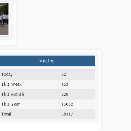
Visitor
Today
62
This Week
453
This Month
628
This Year
15062
Total
58317