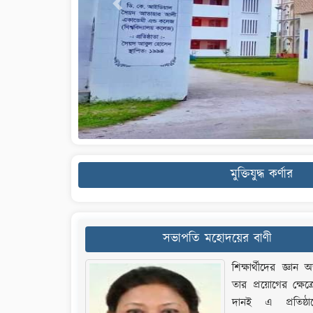
Previous
মুক্তিযুদ্ধ কর্ণার
সভাপতি মহোদয়ের বাণী
শিক্ষার্থীদের জ্ঞান
তার প্রয়োগের ক্ষেত্
দানই এ প্রতিষ্ঠ