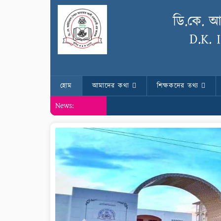
ডি.কে. 
D.K. 
হোম
আমাদের কথা
শিক্ষকদের তথ্য
News: